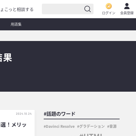
ょこっと相談する
ログイン
会員登録
用語集
結果
#話題のワード
2024.10.24
8選！メリッ
Davinci Resolve
グラデーション
音源