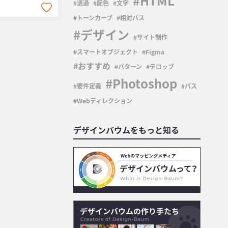
HTML
透過
配色
文字
トーンカーブ
相対パス
デザイン
サイト制作
スマートオブジェクト
Figma
おすすめ
パターン
テロップ
Photoshop
要件定義
パス
Webディレクション
デザインバウムをもっと知る