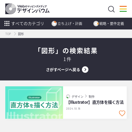
すべてのカテゴリ
立ち上げ・計画
戦略・要件定義
TOP
図形
「図形」の検索結果
1件
さがすページへ戻る
デザイン
制作
【Illustrator】直方体を描く方法
2024.10.18