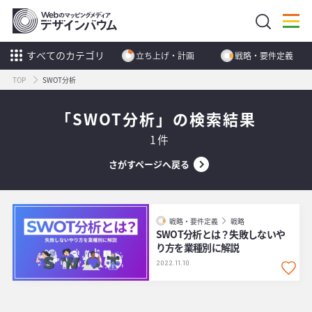
すべてのカテゴリ
立ち上げ・計画
戦略・要件定義
TOP
SWOT分析
「SWOT分析」の検索結果
1件
さがすページへ戻る
戦略・要件定義
戦略
SWOT分析とは？失敗しないや
り方を業種別に解説
2022.11.10