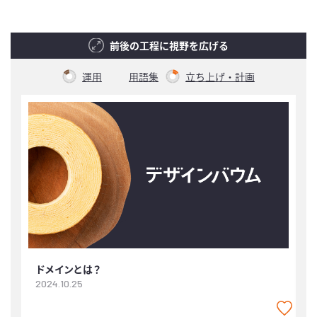
前後の工程に視野を広げる
運用
用語集
立ち上げ・計画
ドメインとは？
2024.10.25
2