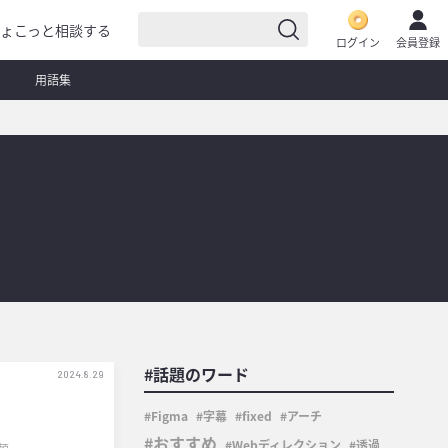
ょこっと相談する
ログイン
会員登録
用語集
#話題のワード
2024.8.29
Figma
字幕
fixed
アーチ
おすすめ
Webディレクション
透過