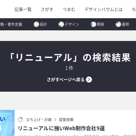
記事一覧
さがす
つまむ
デザインバウムとは
ち
戦略・要件定義
設計
デザイン
開発
運用
「リニューアル」の検索結果
1件
さがすページへ戻る
立ち上げ・計画
提案依頼
リニューアルに強いWeb制作会社9選