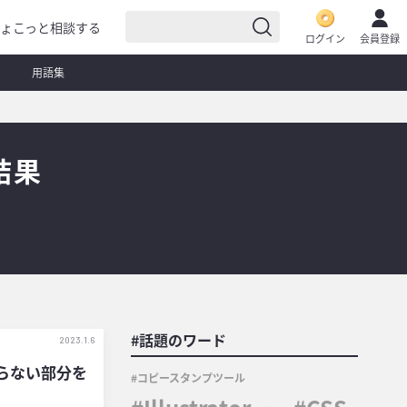
ょこっと相談する
ログイン
会員登録
用語集
結果
#話題のワード
2023.1.6
いらない部分を
コピースタンプツール