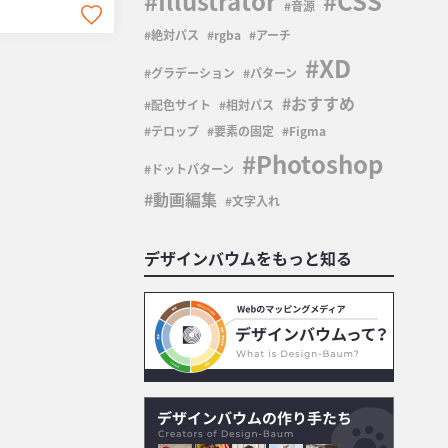
Illustrator
CSS
音源
絶対パス
rgba
アーチ
XD
グラデーション
パターン
おすすめ
配色サイト
相対パス
テロップ
要素の固定
Figma
Photoshop
ドットパターン
動画編集
文字入れ
デザインバウムをもっと知る