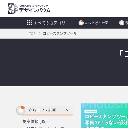
すべてのカテゴリ
立ち上げ・計画
TOP
コピースタンプツール
「
立ち上げ・計画
提案依頼 (49)