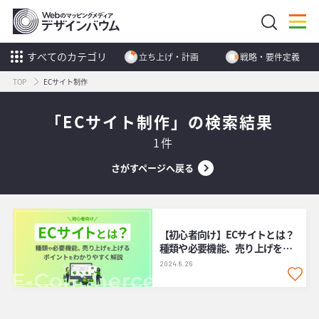
すべてのカテゴリ
立ち上げ・計画
戦略・要件定義
TOP
ECサイト制作
「ECサイト制作」の検索結果
1件
さがすページへ戻る
【初心者向け】ECサイトとは？
種類や必要機能、売り上げを上
げるポイントをわかりやすく解
2024.8.26
説