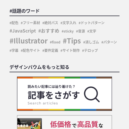
#話題のワード
配色
フリー素材
絶対パス
文字入れ
ドットパターン
JavaScript
おすすめ
sticky
音源
文字
Illustrator
Tips
fixed
消しゴム
パターン
字幕
配色サイト
要件定義
サイト制作
テロップ
デザインバウムをもっと知る