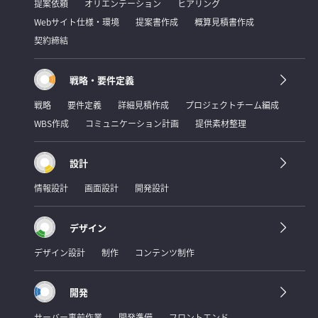
提案依頼
オリエンテーション
ヒアリング
Webサイト仕様・環境
提案書作成
概算見積書作成
契約締結
戦略・要件定義
戦略
要件定義
詳細見積作成
プロジェクトチーム編成
WBS作成
コミュニケーション計画
提供素材整理
設計
情報設計
画面設計
開発設計
デザイン
デザイン設計
制作
コンテンツ制作
開発
サーバー事前作業
開発準備
フロントエンド