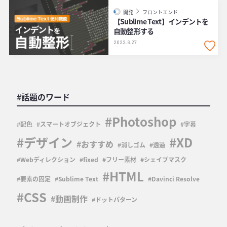
開発
フロントエンド
【Sublime Text】インデントを
自動整形する
2022.6.27
#話題のワード
Photoshop
配色
スマートオブジェクト
字幕
デザイン
XD
おすすめ
消しゴム
透過
Webディレクション
fixed
フリー素材
シェイプマスク
HTML
要素の固定
Sublime Text
Davinci Resolve
CSS
動画制作
ドットパターン