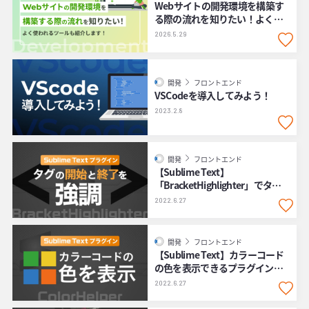
Webサイトの開発環境を構築す
る際の流れを知りたい！よく使
われるツールも紹介します！
2026.5.29
開発
フロントエンド
VSCodeを導入してみよう！
2023.2.8
開発
フロントエンド
【Sublime Text】
「BracketHighlighter」でタグ
や括弧の開始と終了を強調する
2022.6.27
開発
フロントエンド
【Sublime Text】カラーコード
の色を表示できるプラグイン
「ColorHelper」
2022.6.27