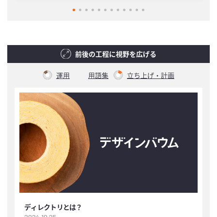
前後の工程に視野を広げる
運用
用語集
立ち上げ・計画
ディレクトリとは？
2024.10.25
2