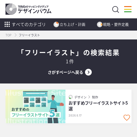
すべてのカテゴリ
立ち上げ・計画
戦略・要件定義
TOP
フリーイラスト
「フリーイラスト」の検索結果
1件
さがすページへ戻る
デザイン
制作
おすすめフリーイラストサイト5
選
2026.6.17