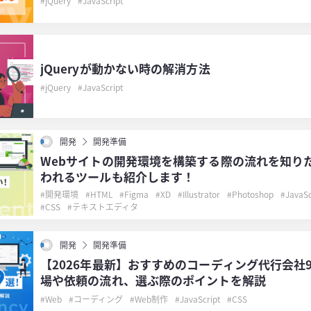
jQuery
JavaScript
jQueryが動かない時の解消方法
jQuery
JavaScript
開発
開発準備
Webサイトの開発環境を構築する際の流れを知り
われるツールも紹介します！
開発環境
HTML
Figma
XD
Illustrator
Photoshop
JavaSc
CSS
テキストエディタ
開発
開発準備
【2026年最新】おすすめのコーディング代行会社
場や依頼の流れ、選ぶ際のポイントを解説
Web
コーディング
Web制作
JavaScript
CSS