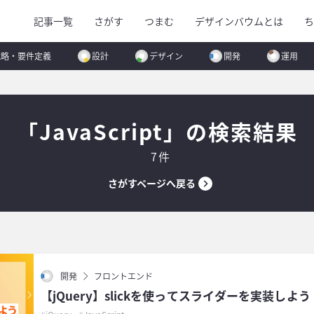
記事一覧
さがす
つまむ
デザインバウムとは
ち
戦略・要件定義
設計
デザイン
開発
運用
「JavaScript」の検索結果
7件
さがすページへ戻る
開発
フロントエンド
【jQuery】slickを使ってスライダーを実装しよう