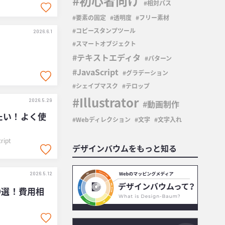
初心者向け
相対パス
要素の固定
透明度
フリー素材
コピースタンプツール
2026.6.1
スマートオブジェクト
テキストエディタ
パターン
JavaScript
グラデーション
シェイプマスク
テロップ
Illustrator
2026.5.29
動画制作
たい！よく使
Webディレクション
文字
文字入れ
ript
デザインバウムをもっと知る
2026.5.12
9選！費用相