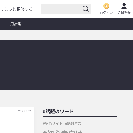
ょこっと相談する
ログイン
会員登録
用語集
#話題のワード
2026.6.17
配色サイト
絶対パス