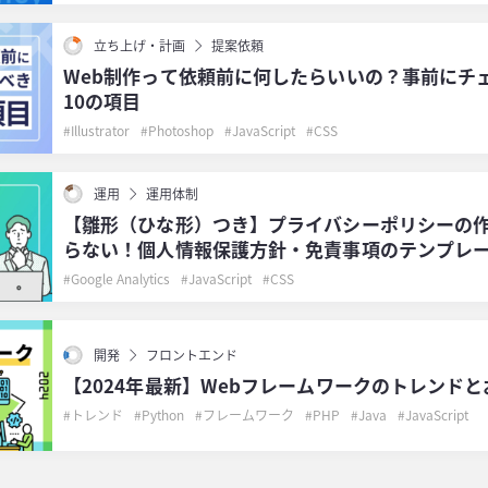
立ち上げ・計画
提案依頼
Web制作って依頼前に何したらいいの？事前にチ
10の項目
Illustrator
Photoshop
JavaScript
CSS
運用
運用体制
【雛形（ひな形）つき】プライバシーポリシーの
らない！個人情報保護方針・免責事項のテンプレ
Google Analytics
JavaScript
CSS
開発
フロントエンド
【2024年最新】Webフレームワークのトレンドと
トレンド
Python
フレームワーク
PHP
Java
JavaScript