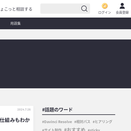
ょこっと相談する
ログイン
会員登録
用語集
#話題のワード
2024.7.26
る仕組みもわか
Davinci Resolve
相対パス
ヒアリング
おすすめ
サイト制作
sticky