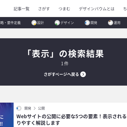
記事一覧
さがす
つまむ
デザインバウムとは
ち
戦略・要件定義
設計
デザイン
開発
運用
「表示」の検索結果
1件
さがすページへ戻る
開発
公開
Webサイトの公開に必要な5つの要素！表示され
りやすく解説します