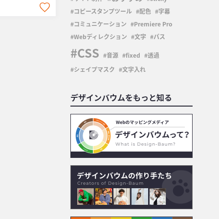
コピースタンプツール
配色
字幕
コミュニケーション
Premiere Pro
Webディレクション
文字
パス
CSS
音源
fixed
透過
シェイプマスク
文字入れ
デザインバウムをもっと知る