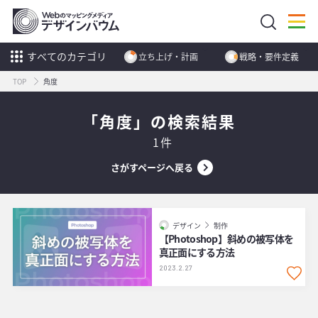
すべてのカテゴリ
立ち上げ・計画
戦略・要件定義
TOP
角度
「角度」の検索結果
1件
さがすページへ戻る
デザイン
制作
【Photoshop】斜めの被写体を
真正面にする方法
2023.2.27