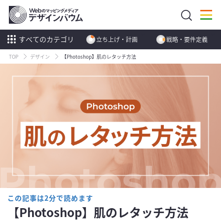
すべてのカテゴリ
立ち上げ・計画
戦略・要件定義
TOP
デザイン
【Photoshop】肌のレタッチ方法
この記事は2分で読めます
【Photoshop】肌のレタッチ方法