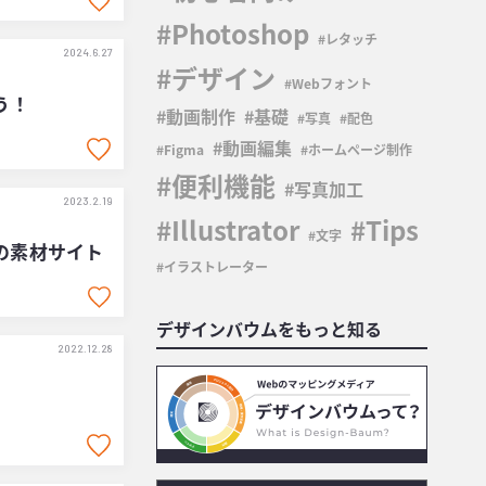
Photoshop
レタッチ
2024.6.27
デザイン
Webフォント
う！
動画制作
基礎
写真
配色
動画編集
Figma
ホームページ制作
便利機能
写真加工
2023.2.19
Illustrator
Tips
文字
の素材サイト
イラストレーター
デザインバウムをもっと知る
2022.12.28