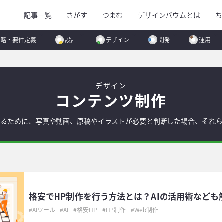
記事一覧
さがす
つまむ
デザインバウムとは
ち
戦略・要件定義
設計
デザイン
開発
運用
デザイン
コンテンツ制作
するために、写真や動画、原稿やイラストが必要と判断した場合、それら
格安でHP制作を行う方法とは？AIの活用術なども
AIツール
AI
格安HP
HP制作
Web制作