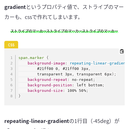
gradient
というプロパティ値で、ストライプのマー
カーも、cssで作れてしまいます。
span.marker
{
background-image
:
repeating-linear-gradient
        #21ff00 0
,
 #21ff00 3px
,
        transparent 3px
,
 transparent 6px
)
;
background-repeat
:
 no-repeat
;
background-position
:
 left bottom
;
background-size
:
 100% 50%
;
}
repeating-linear-gradient
の1行目（-45deg）が