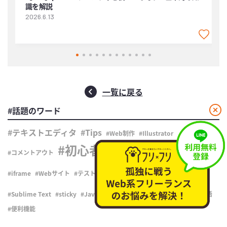
識を解説
2026.6.13
2
一覧に戻る
閉
#話題のワード
じ
る
テキストエディタ
Tips
Web制作
Illustrator
初心者向け
コメントアウト
コーディング
wordpress
HTML
iframe
Webサイト
テスト
タグ
フォント
CSS
Sublime Text
sticky
JavaScript
プログラミング言語
便利機能