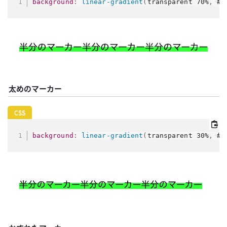
background
:
linear-gradient
(
transparent 70%
,
 #2
太めのマーカー
background
:
linear-gradient
(
transparent 30%
,
 #2