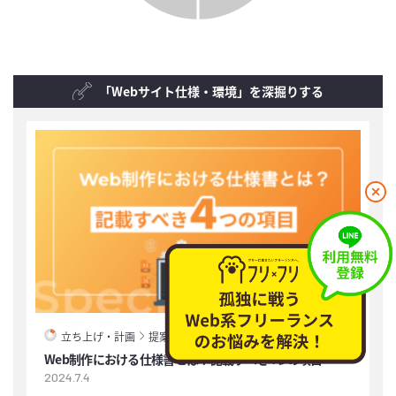
「Webサイト仕様・環境」を深掘りする
閉
じ
る
立ち上げ・計画
提案依頼
Web制作における仕様書とは？記載すべき4つの項目
2024.7.4
2