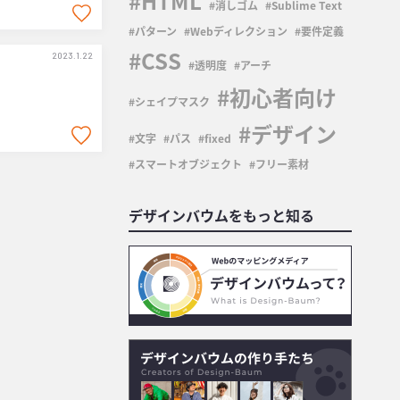
HTML
消しゴム
Sublime Text
パターン
Webディレクション
要件定義
CSS
2023.1.22
透明度
アーチ
初心者向け
シェイプマスク
デザイン
文字
パス
fixed
スマートオブジェクト
フリー素材
デザインバウムをもっと知る