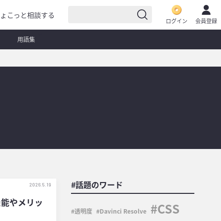
ょこっと相談する
ログイン
会員登録
用語集
#話題のワード
2026.5.19
機能やメリッ
CSS
透明度
Davinci Resolve