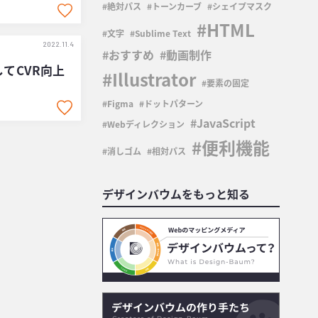
絶対パス
トーンカーブ
シェイプマスク
HTML
文字
Sublime Text
2022.11.4
おすすめ
動画制作
てCVR向上
Illustrator
要素の固定
Figma
ドットパターン
JavaScript
Webディレクション
便利機能
消しゴム
相対パス
デザインバウムをもっと知る