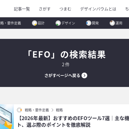
記事一覧
さがす
つまむ
デザインバウムとは
ち
戦略・要件定義
設計
デザイン
開発
運用
「EFO」の検索結果
2件
さがすページへ戻る
戦略・要件定義
戦略
【2026年最新】おすすめのEFOツール7選｜主な
ト、選ぶ際のポイントを徹底解説