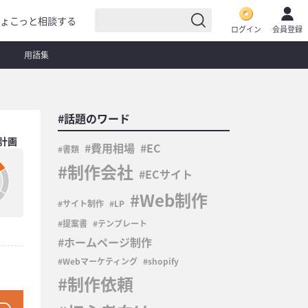
ょこっと相談する
ログイン
会員登録
用語集
#話題のワード
計画
費用相場
EC
書類
制作会社
ECサイト
Web制作
サイト制作
LP
提案書
テンプレート
ホームページ制作
Webマーケティング
shopify
制作依頼