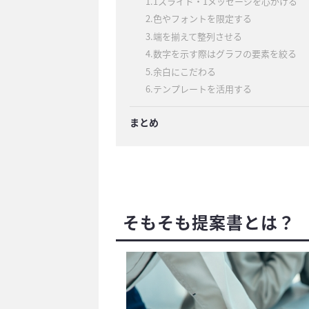
1.1スライド・1メッセージを心がける
2.色やフォントを限定する
3.端を揃えて整列させる
4.数字を示す際はグラフの要素を絞る
5.余白にこだわる
6.テンプレートを活用する
まとめ
そもそも提案書とは？