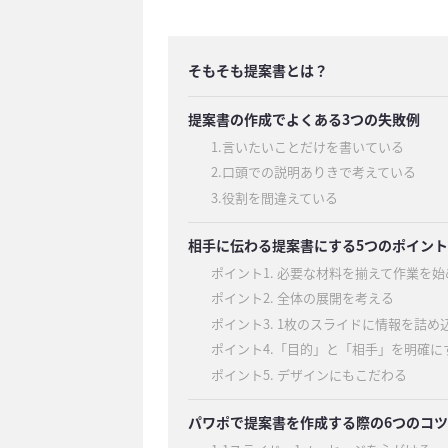
そもそも提案書とは？
提案書の作成でよくある3つの失敗例
1.言いたいことだけを書いている
2.口頭での説明ありきで考えている
3.役割を間違えている
相手に伝わる提案書にする5つのポイント
ポイント1. 必要な材料を揃えて作業を始
ポイント2. 全体の展開を考える
ポイント3. 1枚のスライドに情報を詰め
ポイント4.「目的」と「相手」を明確に
ポイント5. デザインにもこだわる
パワポで提案書を作成する際の6つのコツ