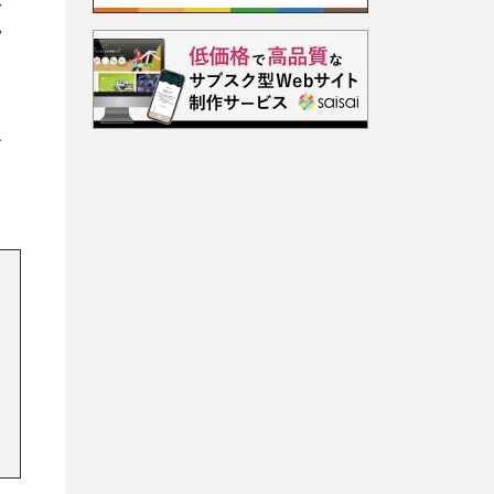
し
ツ
を