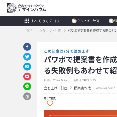
すべてのカテゴリ
立ち上げ・計画
TOP
立ち上げ・計画
パワポで提案書を作成する際の6
この記事は7分で読めます
パワポで提案書を作成
る失敗例もあわせて紹
2024.5.24
2024.5.27
投稿日
更新日
立ち上げ・計画
提案書作成
Powerpoint
あとで読む