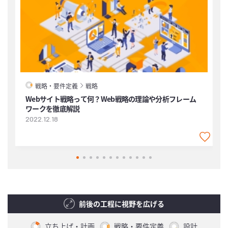
戦略・要件定義
戦略
Webサイト戦略って何？Web戦略の理論や分析フレーム
ワークを徹底解説
2
2022.12.18
前後の工程に視野を広げる
立ち上げ・計画
戦略・要件定義
設計