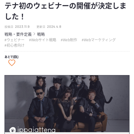
テナ初のウェビナーの開催が決定しま
した！
2023.11.9
2024.4.8
投稿日
更新日
戦略・要件定義
戦略
ウェビナー
Webサイト戦略
Web制作
Webマーケティング
初心者向け
あとで読む