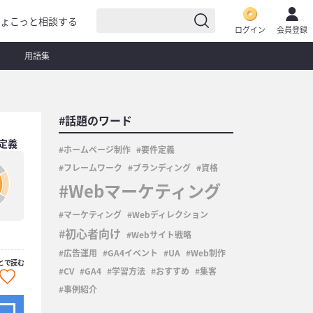
ょこっと相談する
ログイン
会員登録
用語集
#話題のワード
定義
ホームページ制作
要件定義
フレームワーク
ブランディング
資格
Webマーケティング
マーケティング
Webディレクション
初心者向け
Webサイト戦略
広告運用
GA4イベント
UA
Web制作
とで読む
CV
GA4
学習方法
おすすめ
集客
事例紹介