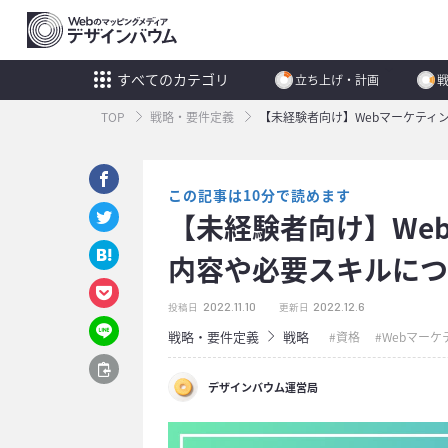
すべてのカテゴリ
立ち上げ・計画
TOP
戦略・要件定義
【未経験者向け】Webマーケティ
この記事は10分で読めます
【未経験者向け】We
内容や必要スキルにつ
2022.11.10
2022.12.6
投稿日
更新日
戦略・要件定義
戦略
資格
Webマーケ
デザインバウム運営局