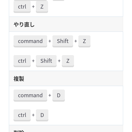
ctrl
+
Z
やり直し
command
+
Shift
+
Z
ctrl
+
Shift
+
Z
複製
command
+
D
ctrl
+
D