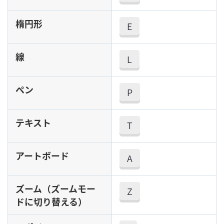
楕円形
E
線
L
ペン
P
テキスト
T
アートボード
A
ズーム（ズームモー
Z
ドに切り替える）