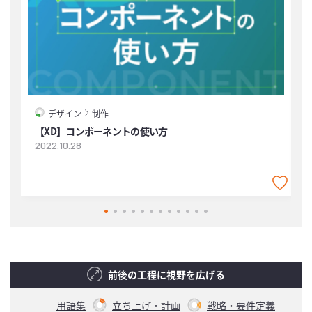
デザイン
制作
【XD】コンポーネントの使い方
2022.10.28
2
前後の工程に視野を広げる
用語集
立ち上げ・計画
戦略・要件定義