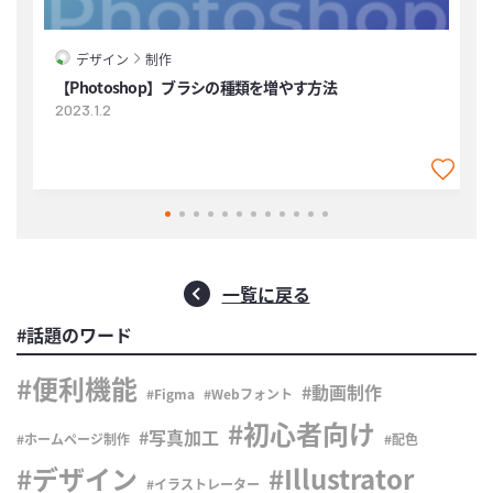
デザイン
制作
【Photoshop】ブラシの種類を増やす方法
【
2023.1.2
2
一覧に戻る
#話題のワード
便利機能
動画制作
Figma
Webフォント
初心者向け
写真加工
ホームページ制作
配色
デザイン
Illustrator
イラストレーター