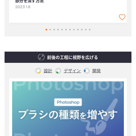
部分を消す方法
2
2023.1.6
前後の工程に視野を広げる
設計
デザイン
開発