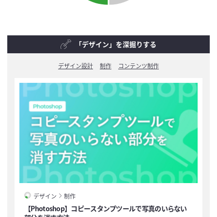
「デザイン」を深掘りする
デザイン設計
制作
コンテンツ制作
デザイン
制作
【Photoshop】コピースタンプツールで写真のいらない
【