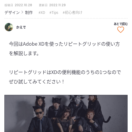
2022.10.28
2022.11.29
投稿日
更新日
デザイン
制作
XD
Tips
初心者向け
あとで読む
かえで
今回はAdobe XDを使ったリピートグリッドの使い方
を解説します。
リピートグリッドはXDの便利機能のうちの1つなので
ぜひ試してみてください！