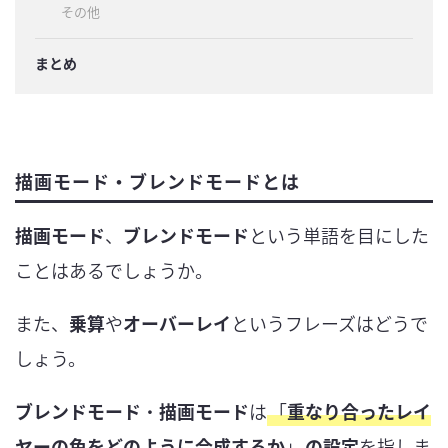
その他
まとめ
描画モード・ブレンドモードとは
描画モード
、
ブレンドモード
という単語を目にした
ことはあるでしょうか。
また、
乗算
や
オーバーレイ
というフレーズはどうで
しょう。
ブレンドモード
・
描画モード
は
「
重なり合ったレイ
ヤーの色をどのように合成するか
」
の設定
を指しま