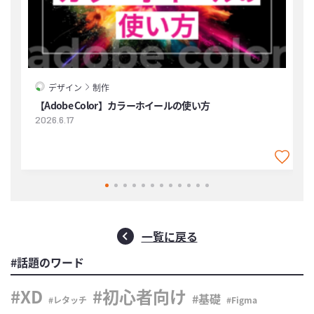
デザイン
制作
2
【Adobe Color】カラーホイールの使い方
2026.6.17
一覧に戻る
#話題のワード
XD
初心者向け
基礎
レタッチ
Figma