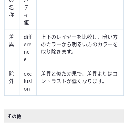
名
テ
称
ィ
値
差
diff
上下のレイヤーを比較し、暗い方
異
ere
のカラーから明るい方のカラーを
nc
取り除きます。
e
除
exc
差異と似た効果で、差異よりはコ
外
lusi
ントラストが低くなります。
on
その他