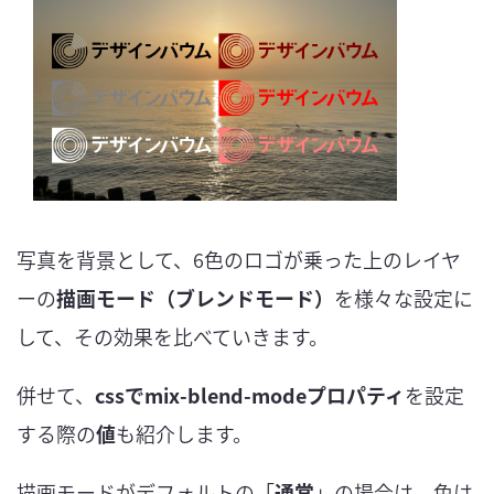
写真を背景として、6色のロゴが乗った上のレイヤ
ーの
描画モード（ブレンドモード）
を様々な設定に
して、その効果を比べていきます。
併せて、
cssでmix-blend-modeプロパティ
を設定
する際の
値
も紹介します。
描画モードがデフォルトの「
通常
」の場合は、色は