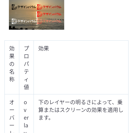
効
プ
効果
果
ロ
の
パ
名
テ
称
ィ
値
オ
o
下のレイヤーの明るさによって、乗
ー
v
算またはスクリーンの効果を適用し
バ
er
ます。
ー
la
レ
y