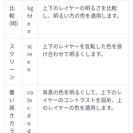
比
lig
上下のレイヤーの明るさを比較
較
ht
し、明るい方の色を適用します。
(明)
e
n
ス
sc
上下のレイヤーを反転した色を掛
ク
re
け合わせて明るくします。
リ
e
ー
n
ン
覆
co
背景の色を明るくして、上下のレ
い
lo
イヤーのコントラストを弱め、上
焼
r-
のレイヤーの色を適用します。
き
d
カ
o
ラ
d