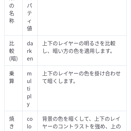
の
パ
名
テ
称
ィ
値
比
da
上下のレイヤーの明るさを比較
較
rk
し、暗い方の色を適用します。
(暗)
en
乗
m
上下のレイヤーの色を掛け合わせ
算
ul
て暗くします。
ti
pl
y
焼
co
背景の色を暗くして、上下のレイ
き
lo
ヤーのコントラストを強め、上の