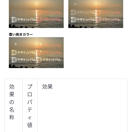
効
プ
効果
果
ロ
の
パ
名
テ
称
ィ
値