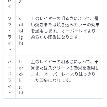
イ
ソ
s
上のレイヤーの明るさによって、覆
フ
of
い焼きまたは焼き込みカラーの効果
ト
t-l
を適用します。 オーバーレイより
ラ
ig
柔らかい印象になります。
イ
ht
ト
ハ
h
上のレイヤーの明るさによって、乗
ー
ar
算またはスクリーンの効果を適用し
ド
d-
ます。 オーバーレイよりはっきり
ラ
li
した印象になります。
イ
g
ト
ht