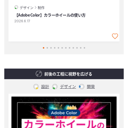
デザイン
制作
【Adobe Color】カラーホイールの使い方
2026.6.17
2
前後の工程に視野を広げる
設計
デザイン
開発