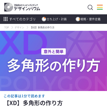
すべてのカテゴリ
立ち上げ・計画
戦略・要件定義
TOP
デザイン
【XD】多角形の作り方
この記事は1分で読めます
【XD】多角形の作り方