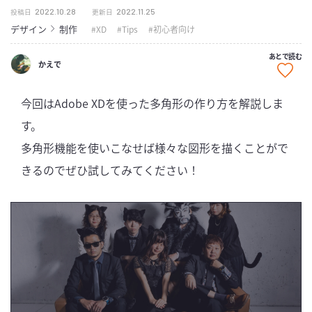
2022.10.28
2022.11.25
投稿日
更新日
デザイン
制作
XD
Tips
初心者向け
あとで読む
かえで
今回はAdobe XDを使った多角形の作り方を解説しま
す。
多角形機能を使いこなせば様々な図形を描くことがで
きるのでぜひ試してみてください！