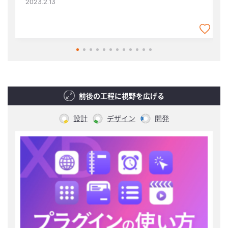
2023.2.13
2
前後の工程に視野を広げる
設計
デザイン
開発