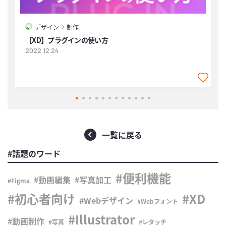
デザイン
制作
【XD】プラグインの使い方
2022.12.24
2
一覧に戻る
#話題のワード
便利機能
動画編集
写真加工
Figma
初心者向け
XD
Webデザイン
Webフォント
Illustrator
動画制作
写真
レタッチ