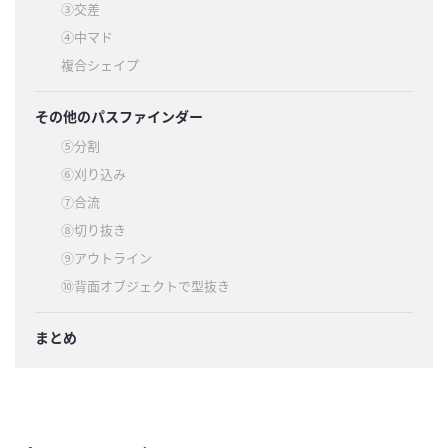
③交差
④中マド
複合シェイプ
その他のパスファインダー
⑤分割
⑥刈り込み
⑦合流
⑧切り抜き
⑨アウトライン
⑩背面オブジェクトで型抜き
まとめ