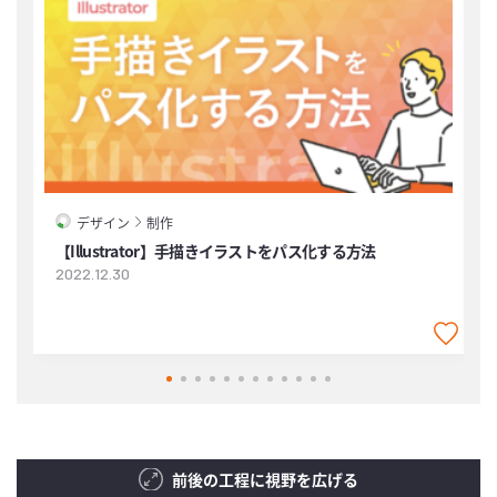
デザイン
制作
【Illustrator】手描きイラストをパス化する方法
2022.12.30
2
前後の工程に視野を広げる