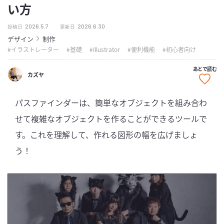
い方
2026.5.7
2026.6.30
投稿日
更新日
デザイン
制作
イラストレーター
基礎
Illustrator
便利機能
初心者向け
あとで読む
カズヤ
パスファインダーは、簡単なオブジェクトを組み合わ
せて複雑なオブジェクトを作ることができるツールで
す。これを理解して、作れる図形の幅を広げましょ
う！